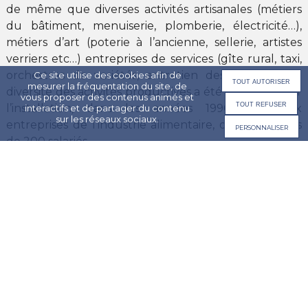
de même que diverses activités artisanales (métiers
du bâtiment, menuiserie, plomberie, électricité…),
métiers d’art (poterie à l’ancienne, sellerie, artistes
verriers etc…) entreprises de services (gîte rural, taxi,
orchestres de variétés, entretien des jardins…). La
Ce site utilise des cookies afin de
mesurer la fréquentation du site, de
diversité des activités productives a été renforcée par
vous proposer des contenus animés et
l’installation, dans les années 1990, de deux
interactifs et de partager du contenu
sur les réseaux sociaux.
entreprises de l’industrie alimentaire, occupant près
Personnaliser
de 200 salariés.
EN SAVOIR PLUS