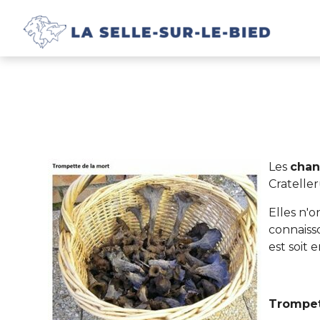
Les
chan
Crateller
Elles n'
connaiss
est soit 
Trompet